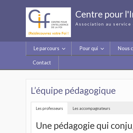
Skip
to
Centre pour l'I
content
Association au service 
Le parcours
Pour qui
Nous c
Contact
L’équipe pédagogique
Les professeurs
Les accompagnateurs
Une pédagogie qui conju