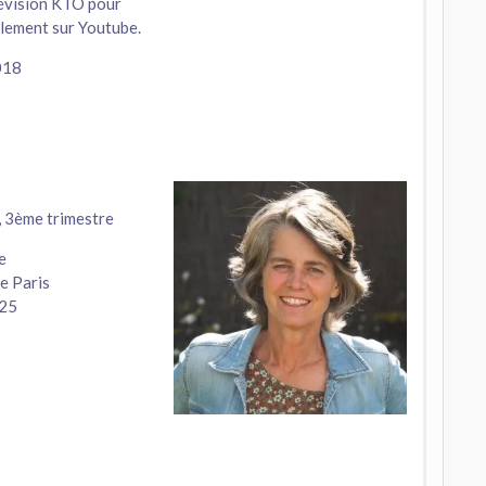
élévision KTO pour
cilement sur Youtube.
018
e, 3ème trimestre
e
de Paris
025