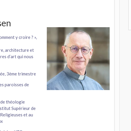
sen
omment y croire ? »,
re, architecture et
vres d’art qui nous
ée, 3ème trimestre
les paroisses de
 de théologie
nstitut Supérieur de
 Religieuses et au
ux