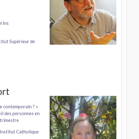
érins
titut Supérieur de
rt
e contemporain ? ».
ueil des personnes en
trimestre
Institut Catholique