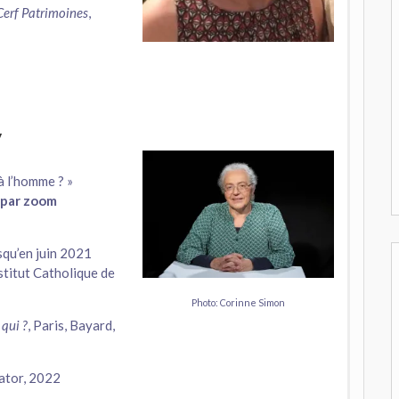
Cerf Patrimoines
,
y
à l’homme ? »
 par zoom
squ’en juin 2021
stitut Catholique de
Photo: Corinne Simon
 qui ?
, Paris, Bayard,
vator, 2022