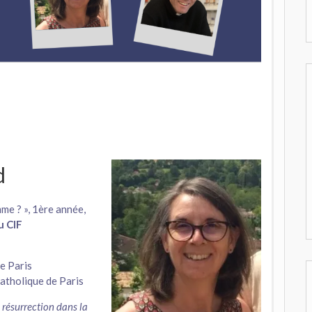
d
me ? », 1ère année,
u CIF
de Paris
 Catholique de Paris
a résurrection dans la