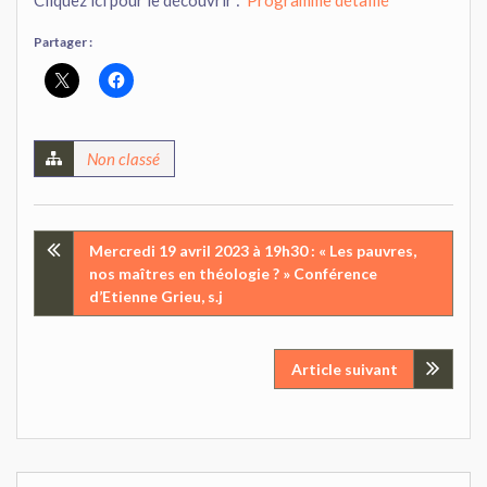
Cliquez ici pour le découvrir :
Programme détaillé
Partager :
Non classé
Navigation
Mercredi 19 avril 2023 à 19h30 : « Les pauvres,
nos maîtres en théologie ? » Conférence
de
d’Etienne Grieu, s.j
l’article
Article suivant