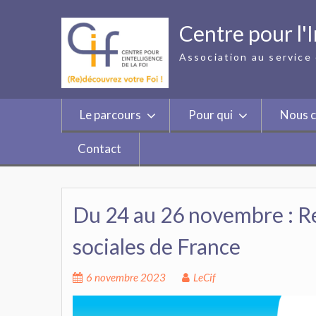
Skip
to
Centre pour l'I
content
Association au service 
Le parcours
Pour qui
Nous c
Contact
Du 24 au 26 novembre : R
sociales de France
6 novembre 2023
LeCif