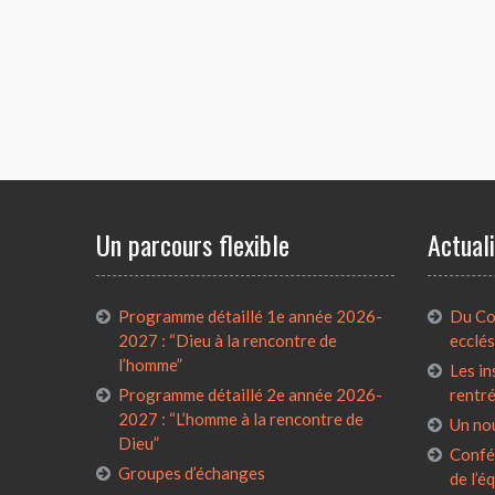
Un parcours flexible
Actual
Programme détaillé 1e année 2026-
Du Con
2027 : “Dieu à la rencontre de
ecclés
l’homme”
Les in
Programme détaillé 2e année 2026-
rentr
2027 : “L’homme à la rencontre de
Un no
Dieu”
Confé
Groupes d’échanges
de l’é