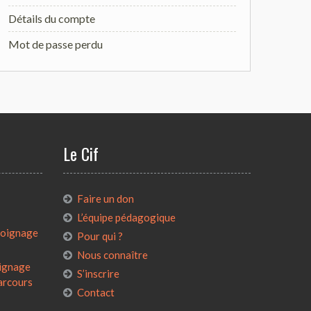
Détails du compte
Mot de passe perdu
Le Cif
:
Faire un don
L’équipe pédagogique
émoignage
Pour qui ?
Nous connaître
oignage
S’inscrire
parcours
Contact