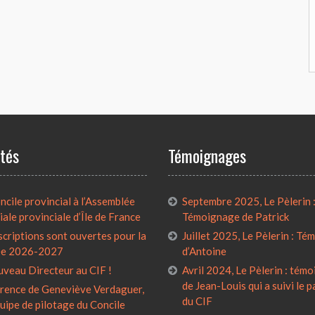
ités
Témoignages
cile provincial à l’Assemblée
Septembre 2025, Le Pèlerin 
iale provinciale d’Île de France
Témoignage de Patrick
scriptions sont ouvertes pour la
Juillet 2025, Le Pèlerin : T
ée 2026-2027
d’Antoine
uveau Directeur au CIF !
Avril 2024, Le Pèlerin : tém
de Jean-Louis qui a suivi le 
rence de Geneviève Verdaguer,
du CIF
quipe de pilotage du Concile