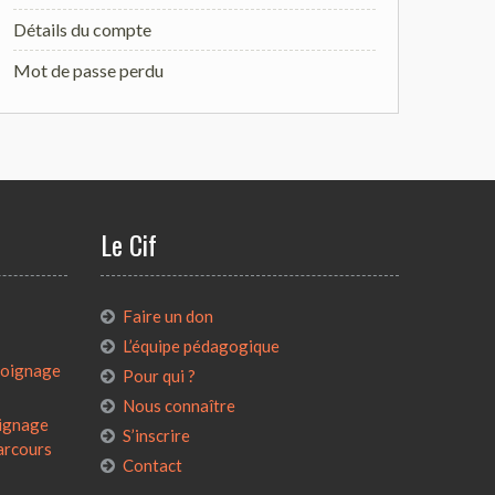
Détails du compte
Mot de passe perdu
Le Cif
:
Faire un don
L’équipe pédagogique
émoignage
Pour qui ?
Nous connaître
oignage
S’inscrire
parcours
Contact