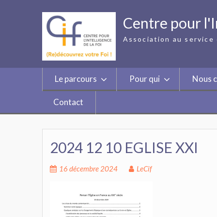
Skip
to
Centre pour l'I
content
Association au service 
Le parcours
Pour qui
Nous c
Contact
2024 12 10 EGLISE XXI
16 décembre 2024
LeCif