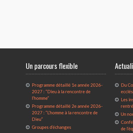
Un parcours flexible
Actual
Programme détaillé 1e année 2026-
Du Con
2027 : “Dieu à la rencontre de
ecclés
l’homme”
Les in
Programme détaillé 2e année 2026-
rentr
2027 : “L’homme à la rencontre de
Un no
Dieu”
Confé
Groupes d’échanges
de l’é