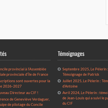
ités
Témoignages
cile provincial à l’Assemblée
Septembre 2025, Le Pèlerin 
iale provinciale d’Île de France
Témoignage de Patrick
scriptions sont ouvertes pour la
Juillet 2025, Le Pèlerin : T
ée 2026-2027
d’Antoine
uveau Directeur au CIF !
Avril 2024, Le Pèlerin : tém
de Jean-Louis qui a suivi le 
rence de Geneviève Verdaguer,
du CIF
quipe de pilotage du Concile