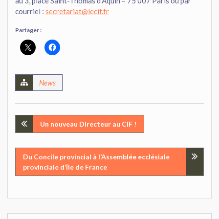
au 3, place Saint-Thomas d’Aquin – 75 007 Paris ou par
courriel :
secretariat@lecif.fr
Partager :
News
Navigation
Un nouveau Directeur au CIF !
de
Du Concile provincial à l’Assemblée ecclésiale
l’article
provinciale d’Île de France