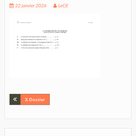
22 janvier 2026
LeCif
Navigation
3. Dossier
de
l’article