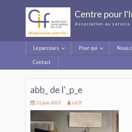
Skip
to
Centre pour l'I
content
Association au service 
Le parcours
Pour qui
Nous c
Contact
abb_ de l’_p_e
21 juin 2023
LeCif