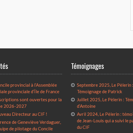
ités
Témoignages
cile provincial à l’Assemblée
Septembre 2025, Le Pèlerin 
iale provinciale d’Île de France
Témoignage de Patrick
scriptions sont ouvertes pour la
Juillet 2025, Le Pèlerin : T
ée 2026-2027
d’Antoine
uveau Directeur au CIF !
Avril 2024, Le Pèlerin : tém
de Jean-Louis qui a suivi le 
rence de Geneviève Verdaguer,
du CIF
quipe de pilotage du Concile