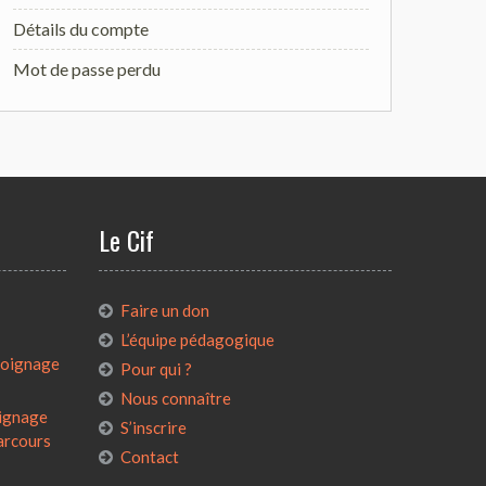
Détails du compte
Mot de passe perdu
Le Cif
:
Faire un don
L’équipe pédagogique
émoignage
Pour qui ?
Nous connaître
oignage
S’inscrire
parcours
Contact