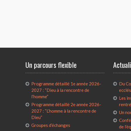
Un parcours flexible
Actual
Programme détaillé 1e année 2026-
Du Con
2027 : “Dieu à la rencontre de
ecclés
l’homme”
Les in
Programme détaillé 2e année 2026-
rentr
2027 : “L’homme à la rencontre de
Un no
Dieu”
Confé
Groupes d’échanges
de l’é