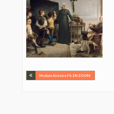
Navigation
Module histoire FS. EN ZOOM.
de
l’article