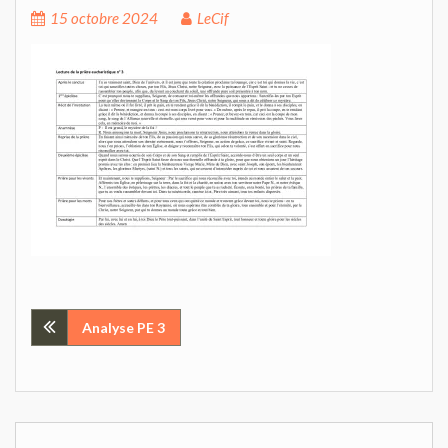
15 octobre 2024
LeCif
Navigation
Analyse PE 3
de
l’article