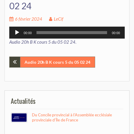
02 24
6 février 2024
LeCif
Lecteur
00:00
00:00
audio
Audio 20h B K cours 5 du 05 02 24
.
Navigation
Audio 20h B K cours 5 du 05 02 24
de
l’article
Actualités
Du Concile provincial à l’Assemblée ecclésiale
provinciale d’Île de France