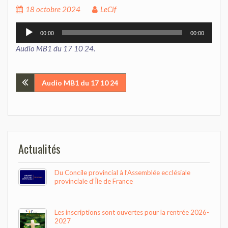
18 octobre 2024
LeCif
Lecteur
00:00
00:00
audio
Audio MB1 du 17 10 24
.
Navigation
Audio MB1 du 17 10 24
de
l’article
Actualités
Du Concile provincial à l’Assemblée ecclésiale
provinciale d’Île de France
Les inscriptions sont ouvertes pour la rentrée 2026-
2027