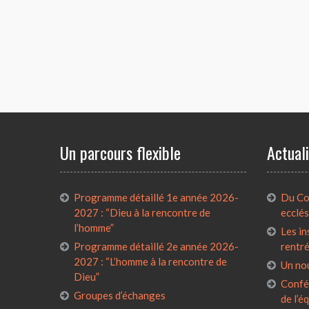
Un parcours flexible
Actual
Programme détaillé 1e année 2026-
Du Con
2027 : “Dieu à la rencontre de
ecclés
l’homme”
Les in
Programme détaillé 2e année 2026-
rentr
2027 : “L’homme à la rencontre de
Un no
Dieu”
Confé
Groupes d’échanges
de l’é