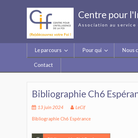
Skip
to
Centre pour l'I
content
Association au service 
Le parcours
Pour qui
Nous c
Contact
Bibliographie Ch6 Espéra
13 juin 2024
LeCif
Bibliographie Ch6 Espérance