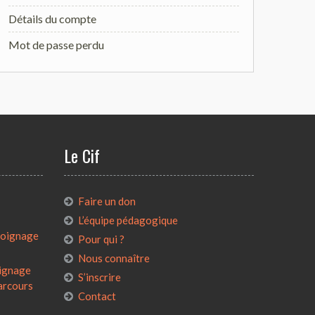
Détails du compte
Mot de passe perdu
Le Cif
:
Faire un don
L’équipe pédagogique
émoignage
Pour qui ?
Nous connaître
oignage
S’inscrire
parcours
Contact