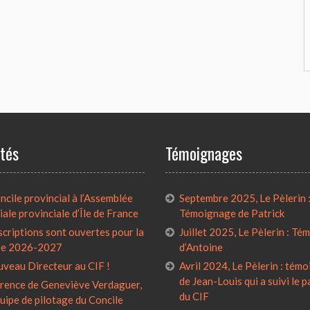
ités
Témoignages
cile provincial à l’Assemblée
Septembre 2025, Le Pèlerin 
iale provinciale d’Île de France
Témoignage de Patrick
scriptions sont ouvertes pour la
Juillet 2025, Le Pèlerin : T
ée 2026-2027
d’Antoine
uveau Directeur au CIF !
Avril 2024, Le Pèlerin : tém
de Jean-Louis qui a suivi le 
rence de Geneviève Verdaguer,
du CIF
quipe de pilotage du Concile