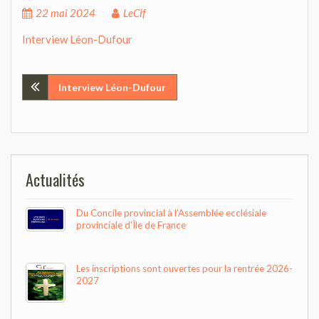
22 mai 2024
LeCif
Interview Léon-Dufour
Navigation
Interview Léon-Dufour
de
l’article
Actualités
Du Concile provincial à l’Assemblée ecclésiale
provinciale d’Île de France
Les inscriptions sont ouvertes pour la rentrée 2026-
2027