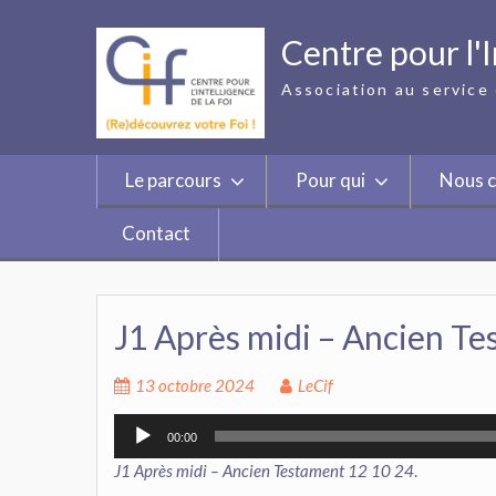
Skip
to
Centre pour l'I
content
Association au service 
Le parcours
Pour qui
Nous c
Contact
J1 Après midi – Ancien Te
13 octobre 2024
LeCif
Lecteur
00:00
audio
J1 Après midi – Ancien Testament 12 10 24
.