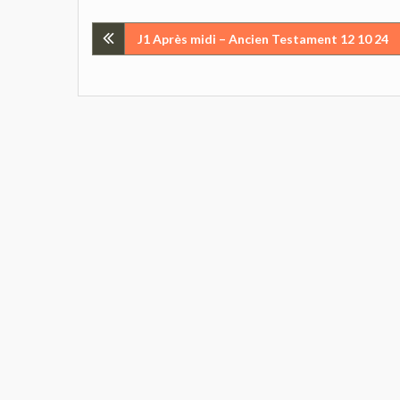
Navigation
J1 Après midi – Ancien Testament 12 10 24
de
l’article