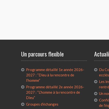
Un parcours flexible
Actual
Programme détaillé 1e année 2026-
Du Con
2027 : “Dieu à la rencontre de
ecclés
l’homme”
Les in
Programme détaillé 2e année 2026-
rentr
2027 : “L’homme à la rencontre de
Un no
Dieu”
Confé
Groupes d’échanges
de l’é