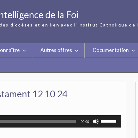
ntelligence de la Foi
des diocèses et en lien avec l’Institut Catholique de 
onnaître
Autres offres
Documentation
stament 12 10 24
Utilisez
00:00
les
flèches