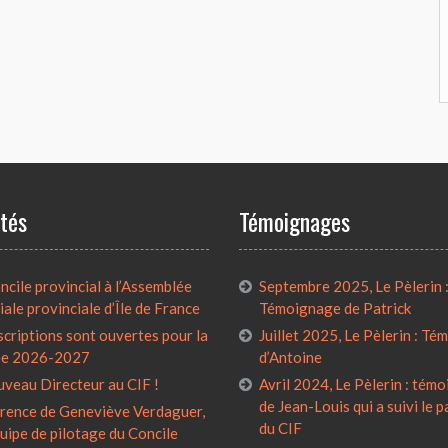
ités
Témoignages
cile provincial à l’Assemblée
Septembre 2025, Le Pèlerin 
iale provinciale d’Île de France
Témoignage de Patrick
scriptions sont ouvertes pour la
Juillet 2025, Le Pèlerin : T
ée 2026-2027
d’Antoine
uveau Directeur au CIF !
Avril 2024, Le Pèlerin : tém
de Jean-Louis qui a suivi le 
rence de Geneviève Verdaguer,
du CIF
quipe de pilotage du Concile