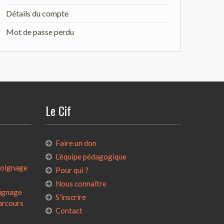
Détails du compte
Mot de passe perdu
Le Cif
:
Faire un don
L’équipe pédagogique
émoignage
Pour qui ?
Nous connaître
oignage
S’inscrire
parcours
Contact