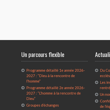
Un parcours flexible
Actual
Programme détaillé 1e année 2026-
Du Con
2027 : “Dieu à la rencontre de
ecclés
l’homme”
Les in
Programme détaillé 2e année 2026-
rentr
2027 : “L’homme à la rencontre de
Un no
Dieu”
Confé
Groupes d’échanges
de l’é