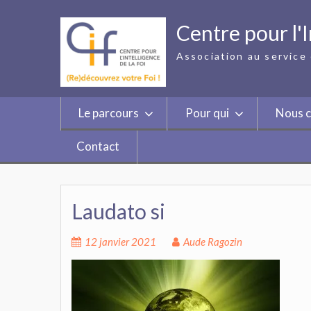
Skip
to
Centre pour l'I
content
Association au service 
Le parcours
Pour qui
Nous c
Contact
Laudato si
12 janvier 2021
Aude Ragozin