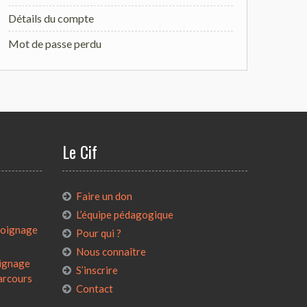
Détails du compte
Mot de passe perdu
Le Cif
:
Faire un don
L’équipe pédagogique
émoignage
Pour qui ?
Nous connaître
oignage
S’inscrire
parcours
Contact