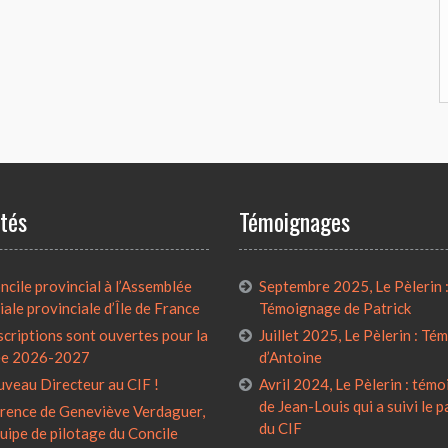
ités
Témoignages
cile provincial à l’Assemblée
Septembre 2025, Le Pèlerin 
iale provinciale d’Île de France
Témoignage de Patrick
scriptions sont ouvertes pour la
Juillet 2025, Le Pèlerin : T
ée 2026-2027
d’Antoine
uveau Directeur au CIF !
Avril 2024, Le Pèlerin : tém
de Jean-Louis qui a suivi le 
rence de Geneviève Verdaguer,
du CIF
quipe de pilotage du Concile