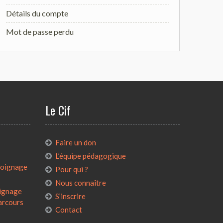
Détails du compte
Mot de passe perdu
Le Cif
:
Faire un don
L’équipe pédagogique
émoignage
Pour qui ?
Nous connaître
oignage
S’inscrire
parcours
Contact