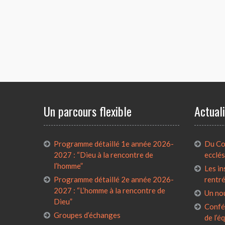
Un parcours flexible
Actual
Programme détaillé 1e année 2026-
Du Con
2027 : “Dieu à la rencontre de
ecclés
l’homme”
Les in
Programme détaillé 2e année 2026-
rentr
2027 : “L’homme à la rencontre de
Un no
Dieu”
Confé
Groupes d’échanges
de l’é