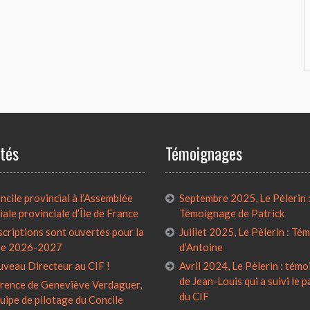
ités
Témoignages
cile provincial à l’Assemblée
Septembre 2025, Le Pèlerin 
iale provinciale d’Île de France
Témoignage de Patrick
scriptions sont ouvertes pour la
Juillet 2025, Le Pèlerin : T
ée 2026-2027
d’Antoine
uveau Directeur au CIF !
Avril 2024, Le Pèlerin : tém
de Jean-Louis qui a suivi le 
rence de Geneviève Verdaguer,
du CIF
quipe de pilotage du Concile