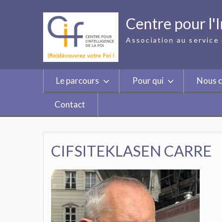
Skip
to
Centre pour l'I
content
Association au service 
Le parcours
Pour qui
Nous c
Contact
CIFSITEKLASEN CARRE