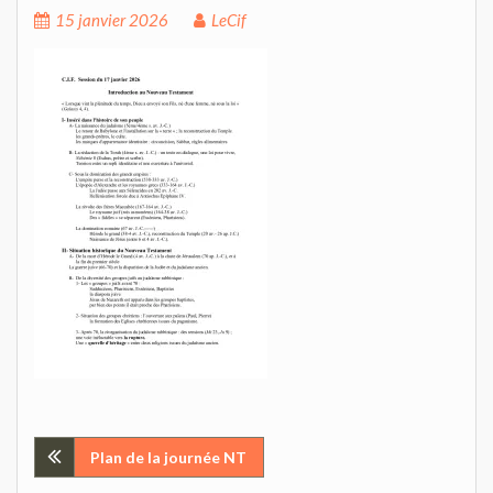
15 janvier 2026
LeCif
Navigation
Plan de la journée NT