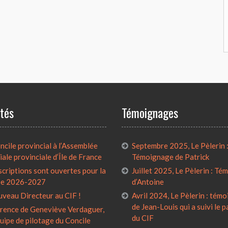
ités
Témoignages
cile provincial à l’Assemblée
Septembre 2025, Le Pèlerin 
iale provinciale d’Île de France
Témoignage de Patrick
scriptions sont ouvertes pour la
Juillet 2025, Le Pèlerin : T
ée 2026-2027
d’Antoine
uveau Directeur au CIF !
Avril 2024, Le Pèlerin : tém
de Jean-Louis qui a suivi le 
rence de Geneviève Verdaguer,
du CIF
quipe de pilotage du Concile