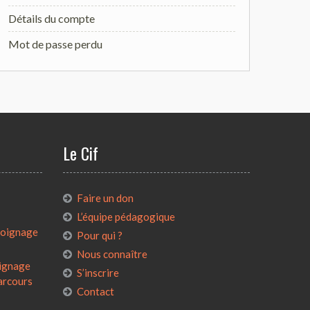
Détails du compte
Mot de passe perdu
Le Cif
:
Faire un don
L’équipe pédagogique
émoignage
Pour qui ?
Nous connaître
oignage
S’inscrire
parcours
Contact