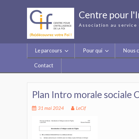
Skip
to
Centre pour l'I
content
Association au service 
Le parcours
Pour qui
Nous c
Contact
Plan Intro morale sociale 
31 mai 2024
LeCif