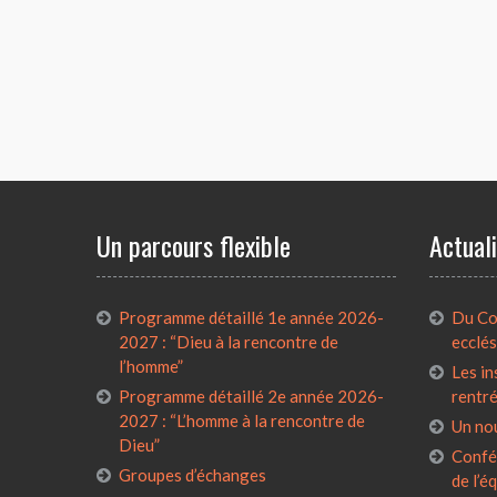
Un parcours flexible
Actual
Programme détaillé 1e année 2026-
Du Con
2027 : “Dieu à la rencontre de
ecclés
l’homme”
Les in
Programme détaillé 2e année 2026-
rentr
2027 : “L’homme à la rencontre de
Un no
Dieu”
Confé
Groupes d’échanges
de l’é