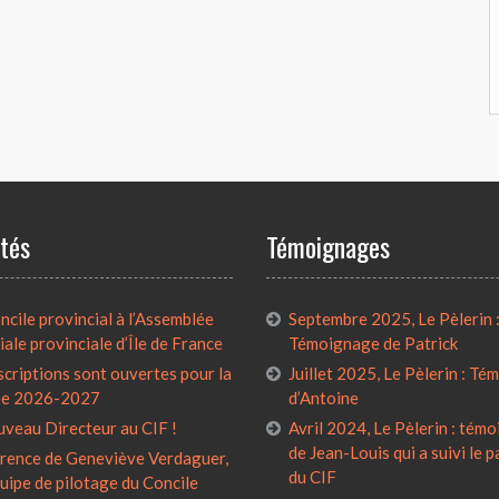
ités
Témoignages
cile provincial à l’Assemblée
Septembre 2025, Le Pèlerin 
iale provinciale d’Île de France
Témoignage de Patrick
scriptions sont ouvertes pour la
Juillet 2025, Le Pèlerin : T
ée 2026-2027
d’Antoine
uveau Directeur au CIF !
Avril 2024, Le Pèlerin : tém
de Jean-Louis qui a suivi le 
rence de Geneviève Verdaguer,
du CIF
quipe de pilotage du Concile