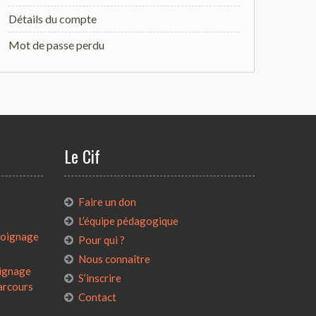
Détails du compte
Mot de passe perdu
Le Cif
:
Faire un don
L’équipe pédagogique
émoignage
Pour qui ?
Nous connaître
oignage
S’inscrire
parcours
Contact