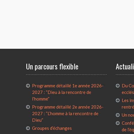
Un parcours flexible
Actual
Programme détaillé 1e année 2026-
Du Con
2027 : “Dieu à la rencontre de
ecclés
l’homme”
Les in
Programme détaillé 2e année 2026-
rentr
2027 : “L’homme à la rencontre de
Un no
Dieu”
Confé
Groupes d’échanges
de l’é