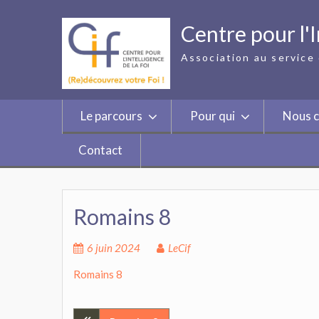
Skip
to
Centre pour l'I
content
Association au service 
Le parcours
Pour qui
Nous c
Contact
Romains 8
6 juin 2024
LeCif
Romains 8