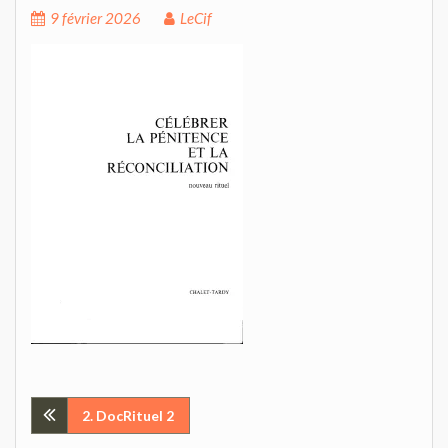
9 février 2026
LeCif
Navigation
2. DocRituel 2