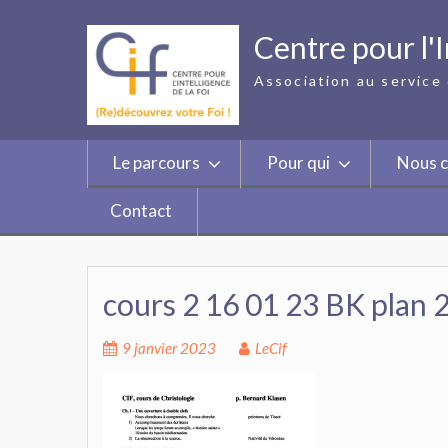
Skip
to
Centre pour l'I
content
Association au service 
Le parcours
Pour qui
Nous c
Contact
cours 2 16 01 23 BK plan 
9 janvier 2023
LeCif