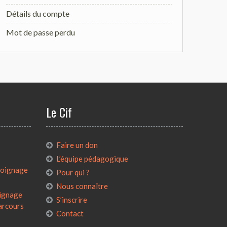
Détails du compte
Mot de passe perdu
Le Cif
:
Faire un don
L’équipe pédagogique
émoignage
Pour qui ?
Nous connaître
oignage
S’inscrire
parcours
Contact