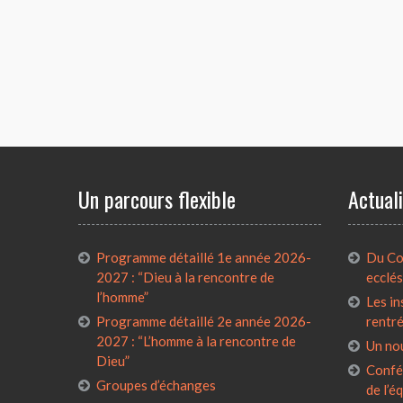
Un parcours flexible
Actual
Programme détaillé 1e année 2026-
Du Con
2027 : “Dieu à la rencontre de
ecclés
l’homme”
Les in
Programme détaillé 2e année 2026-
rentr
2027 : “L’homme à la rencontre de
Un no
Dieu”
Confé
Groupes d’échanges
de l’é