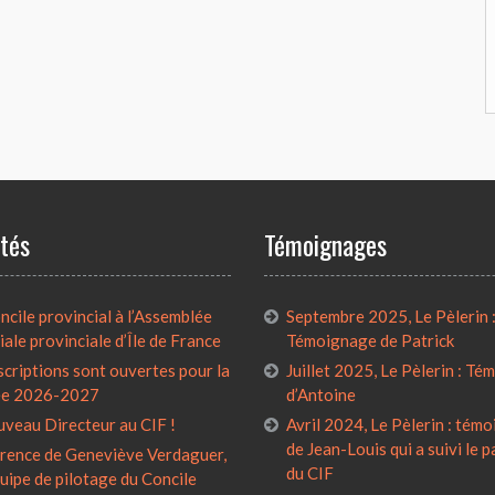
ités
Témoignages
cile provincial à l’Assemblée
Septembre 2025, Le Pèlerin 
iale provinciale d’Île de France
Témoignage de Patrick
scriptions sont ouvertes pour la
Juillet 2025, Le Pèlerin : T
ée 2026-2027
d’Antoine
uveau Directeur au CIF !
Avril 2024, Le Pèlerin : tém
de Jean-Louis qui a suivi le 
rence de Geneviève Verdaguer,
du CIF
quipe de pilotage du Concile