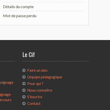
Détails du compte
Mot de passe perdu
Le Cif
:
Faire un don
L’équipe pédagogique
émoignage
Pour qui ?
Nous connaître
oignage
S’inscrire
parcours
Contact