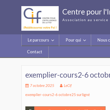
Skip
to
Centre pour l'I
content
Association au service 
Le parcours
Pour qui
Nous c
Contact
exemplier-cours2-6 octob
7 octobre 2025
LeCif
exemplier-cours2-6 octobre25 surligné