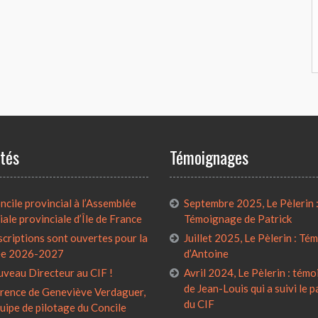
ités
Témoignages
cile provincial à l’Assemblée
Septembre 2025, Le Pèlerin 
iale provinciale d’Île de France
Témoignage de Patrick
scriptions sont ouvertes pour la
Juillet 2025, Le Pèlerin : T
ée 2026-2027
d’Antoine
uveau Directeur au CIF !
Avril 2024, Le Pèlerin : tém
de Jean-Louis qui a suivi le 
rence de Geneviève Verdaguer,
du CIF
quipe de pilotage du Concile