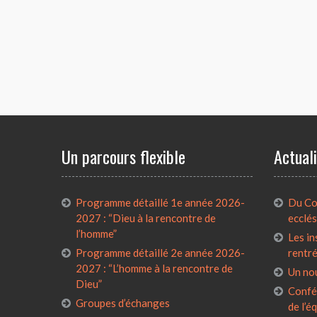
Un parcours flexible
Actual
Programme détaillé 1e année 2026-
Du Con
2027 : “Dieu à la rencontre de
ecclés
l’homme”
Les in
Programme détaillé 2e année 2026-
rentr
2027 : “L’homme à la rencontre de
Un no
Dieu”
Confé
Groupes d’échanges
de l’é