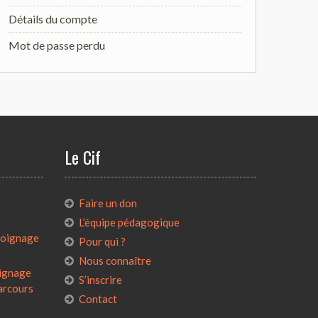
Détails du compte
Mot de passe perdu
Le Cif
:
Faire un don
L’équipe pédagogique
émoignage
Pour qui ?
Nous connaître
oignage
S’inscrire
parcours
Contact