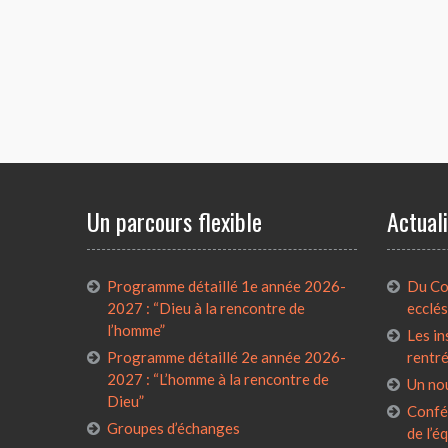
Un parcours flexible
Actual
Programme détaillé 1e année 2026-
Du Con
2027 : “Dieu à la rencontre de
ecclés
l’homme”
Les in
Programme détaillé 2e année 2026-
rentr
2027 : “L’homme à la rencontre de
Un no
Dieu”
Confé
Groupes d’échanges
de l’é