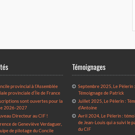
ités
Témoignages
cile provincial à l’Assemblée
Septembre 2025, Le Pèlerin 
iale provinciale d’Île de France
Témoignage de Patrick
scriptions sont ouvertes pour la
Juillet 2025, Le Pèlerin : T
ée 2026-2027
d’Antoine
uveau Directeur au CIF !
Avril 2024, Le Pèlerin : tém
de Jean-Louis qui a suivi le 
rence de Geneviève Verdaguer,
du CIF
quipe de pilotage du Concile