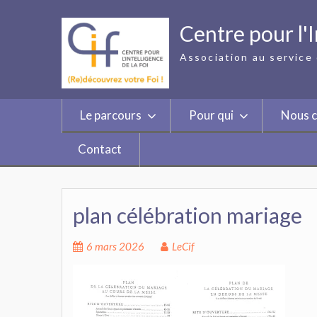
Skip
to
Centre pour l'I
content
Association au service 
Le parcours
Pour qui
Nous c
Contact
plan célébration mariage
6 mars 2026
LeCif