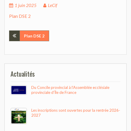
1 juin 2025
LeCif
Plan DSE 2
Navigation
Plan DSE 2
de
l’article
Actualités
Du Concile provincial à l’Assemblée ecclésiale
provinciale d’Île de France
Les inscriptions sont ouvertes pour la rentrée 2026-
2027