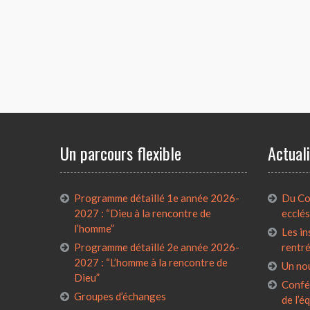
Un parcours flexible
Actual
Programme détaillé 1e année 2026-
Du Con
2027 : “Dieu à la rencontre de
ecclés
l’homme”
Les in
Programme détaillé 2e année 2026-
rentr
2027 : “L’homme à la rencontre de
Un no
Dieu”
Confé
Groupes d’échanges
de l’é