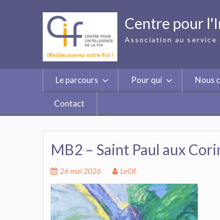
Skip
to
Centre pour l'I
content
Association au service 
Le parcours
Pour qui
Nous c
Contact
MB2 – Saint Paul aux Cori
26 mai 2026
LeCif