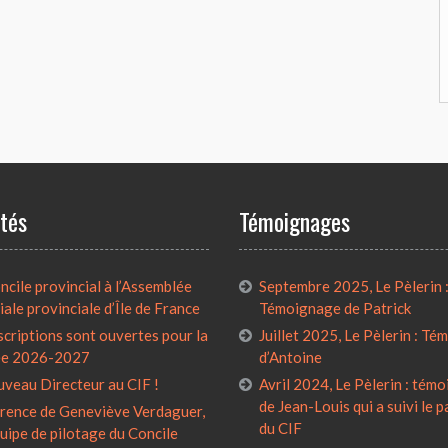
ités
Témoignages
cile provincial à l’Assemblée
Septembre 2025, Le Pèlerin 
iale provinciale d’Île de France
Témoignage de Patrick
scriptions sont ouvertes pour la
Juillet 2025, Le Pèlerin : T
ée 2026-2027
d’Antoine
uveau Directeur au CIF !
Avril 2024, Le Pèlerin : tém
de Jean-Louis qui a suivi le 
rence de Geneviève Verdaguer,
du CIF
quipe de pilotage du Concile