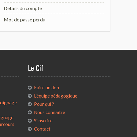
Détails du compte
Mot de passe perdu
Le Cif
:
Faire un don
L’équipe pédagogique
émoignage
Pour qui ?
Nous connaître
oignage
S’inscrire
parcours
Contact