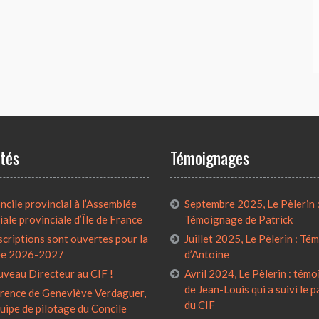
ités
Témoignages
cile provincial à l’Assemblée
Septembre 2025, Le Pèlerin 
iale provinciale d’Île de France
Témoignage de Patrick
scriptions sont ouvertes pour la
Juillet 2025, Le Pèlerin : T
ée 2026-2027
d’Antoine
uveau Directeur au CIF !
Avril 2024, Le Pèlerin : tém
de Jean-Louis qui a suivi le 
rence de Geneviève Verdaguer,
du CIF
quipe de pilotage du Concile