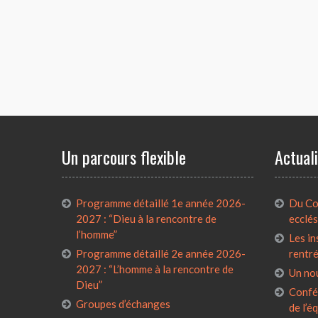
Un parcours flexible
Actual
Programme détaillé 1e année 2026-
Du Con
2027 : “Dieu à la rencontre de
ecclés
l’homme”
Les in
Programme détaillé 2e année 2026-
rentr
2027 : “L’homme à la rencontre de
Un no
Dieu”
Confé
Groupes d’échanges
de l’é