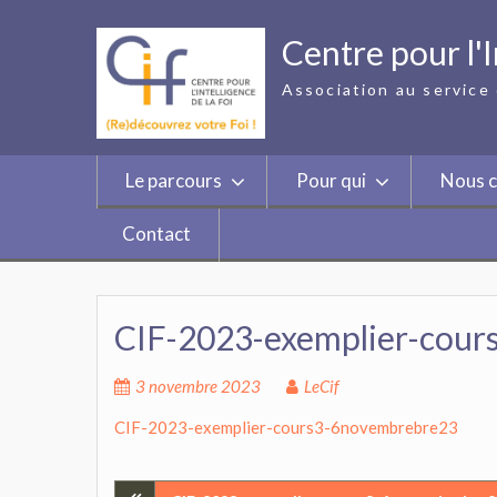
Skip
to
Centre pour l'I
content
Association au service 
Le parcours
Pour qui
Nous c
Contact
CIF-2023-exemplier-cou
3 novembre 2023
LeCif
CIF-2023-exemplier-cours3-6novembrebre23