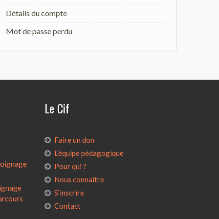
Détails du compte
Mot de passe perdu
Le Cif
:
Faire un don
L’équipe pédagogique
émoignage
Pour qui ?
Nous connaître
oignage
S’inscrire
parcours
Contact